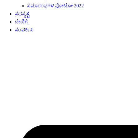
ಸಮಾರಂಭಗಳ ಫೋಟೋ 2022
ಸದಸ್ಯತ್ವ
ದೇಣಿಗೆ
ಸಂಪರ್ಕಿಸಿ