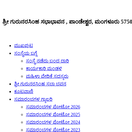
ಶ್ರೀ ಗುರುನರಸಿಂಹ ಸಭಾಭಾವನ , ಪಾಂಡೇಶ್ವರ, ಮಂಗಳೂರು 575
ಮುಖಪುಟ
ಸಂಸ್ಥೆಯ ಬಗ್ಗೆ
ಸಂಸ್ಥೆ ನಡೆದು ಬಂದ ದಾರಿ
ಕಾರ್ಯಕಾರಿ ಮಂಡಳಿ
ಮಹಿಳಾ ವೇದಿಕೆ ಸದಸ್ಯರು
ಶ್ರೀ ಗುರುನರಸಿಂಹ ಸಭಾ ಭವನ
ಕೂಟವಾಣಿ
ಸಮಾರಂಭಗಳ ಗ್ಯಾಲರಿ
ಸಮಾರಂಭಗಳ ಫೋಟೋ 2026
ಸಮಾರಂಭಗಳ ಫೋಟೋ 2025
ಸಮಾರಂಭಗಳ ಫೋಟೋ 2024
ಸಮಾರಂಭಗಳ ಫೋಟೋ 2023