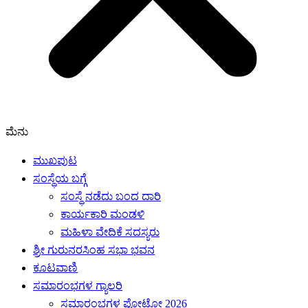
ಮೆನು
ಮುಖಪುಟ
ಸಂಸ್ಥೆಯ ಬಗ್ಗೆ
ಸಂಸ್ಥೆ ನಡೆದು ಬಂದ ದಾರಿ
ಕಾರ್ಯಕಾರಿ ಮಂಡಳಿ
ಮಹಿಳಾ ವೇದಿಕೆ ಸದಸ್ಯರು
ಶ್ರೀ ಗುರುನರಸಿಂಹ ಸಭಾ ಭವನ
ಕೂಟವಾಣಿ
ಸಮಾರಂಭಗಳ ಗ್ಯಾಲರಿ
ಸಮಾರಂಭಗಳ ಫೋಟೋ 2026