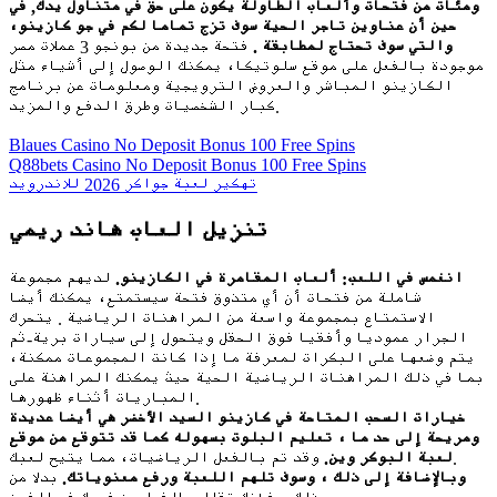
ومئات من فتحات وألعاب الطاولة يكون على حق في متناول يدك, في
حين أن عناوين تاجر الحية سوف تزج تماما لكم في جو كازينو،
والتي سوف تحتاج لمطابقة .
فتحة جديدة من بونجو 3 عملات مصر
موجودة بالفعل على موقع سلوتيكا، يمكنك الوصول إلى أشياء مثل
الكازينو المباشر والعروض الترويجية ومعلومات عن برنامج
كبار الشخصيات وطرق الدفع والمزيد.
Blaues Casino No Deposit Bonus 100 Free Spins
Q88bets Casino No Deposit Bonus 100 Free Spins
تهكير لعبة جواكر 2026 للاندرويد
تنزيل العاب هاند ريمي
انغمس في اللعب: ألعاب المقامرة في الكازينو.
لديهم مجموعة
شاملة من فتحات أن أي متذوق فتحة سيستمتع، يمكنك أيضا
الاستمتاع بمجموعة واسعة من المراهنات الرياضية . يتحرك
الجرار عموديا وأفقيا فوق الحقل ويتحول إلى سيارات برية-ثم
يتم وضعها على البكرات لمعرفة ما إذا كانت المجموعات ممكنة،
بما في ذلك المراهنات الرياضية الحية حيث يمكنك المراهنة على
المباريات أثناء ظهورها.
خيارات السحب المتاحة في كازينو السيد الأخضر هي أيضا عديدة
ومريحة إلى حد ما ، تعليم البلوت بسهوله كما قد تتوقع من موقع
وقد تم بالفعل الرياضيات، مما يتيح لعبك.
لعبة البوكر وين.
وبالإضافة إلى ذلك ، وسوف تلهم اللعبة ورفع معنوياتك.
بدلا من