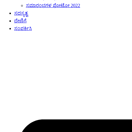
ಸಮಾರಂಭಗಳ ಫೋಟೋ 2022
ಸದಸ್ಯತ್ವ
ದೇಣಿಗೆ
ಸಂಪರ್ಕಿಸಿ