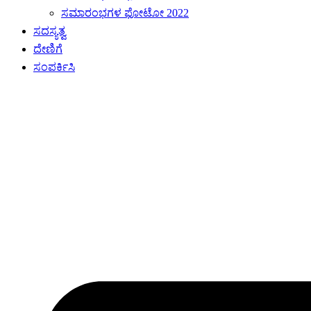
ಸಮಾರಂಭಗಳ ಫೋಟೋ 2022
ಸದಸ್ಯತ್ವ
ದೇಣಿಗೆ
ಸಂಪರ್ಕಿಸಿ