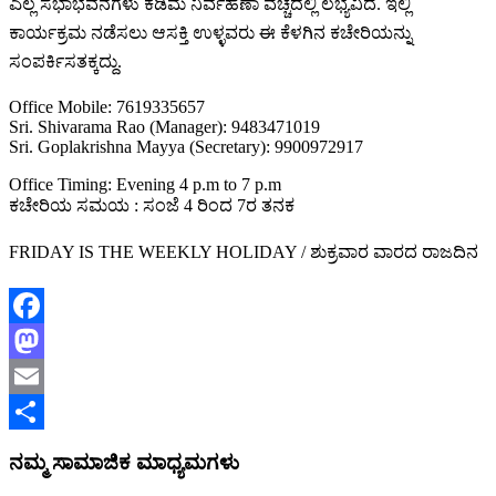
ಎಲ್ಲ ಸಭಾಭವನಗಳು ಕಡಿಮೆ ನಿರ್ವಹಣಾ ವೆಚ್ಚದಲ್ಲಿ ಲಭ್ಯವಿದೆ. ಇಲ್ಲಿ
ಕಾರ್ಯಕ್ರಮ ನಡೆಸಲು ಆಸಕ್ತಿ ಉಳ್ಳವರು ಈ ಕೆಳಗಿನ ಕಚೇರಿಯನ್ನು
ಸಂಪರ್ಕಿಸತಕ್ಕದ್ದು.
Office Mobile: 7619335657
Sri. Shivarama Rao (Manager): 9483471019
Sri. Goplakrishna Mayya (Secretary): 9900972917
Office Timing: Evening 4 p.m to 7 p.m
ಕಚೇರಿಯ ಸಮಯ : ಸಂಜೆ 4 ರಿಂದ 7ರ ತನಕ
FRIDAY IS THE WEEKLY HOLIDAY / ಶುಕ್ರವಾರ ವಾರದ ರಾಜದಿನ
Facebook
Mastodon
Email
Share
ನಮ್ಮ ಸಾಮಾಜಿಕ ಮಾಧ್ಯಮಗಳು