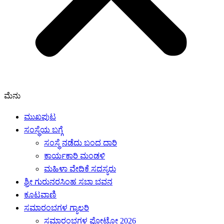
ಮೆನು
ಮುಖಪುಟ
ಸಂಸ್ಥೆಯ ಬಗ್ಗೆ
ಸಂಸ್ಥೆ ನಡೆದು ಬಂದ ದಾರಿ
ಕಾರ್ಯಕಾರಿ ಮಂಡಳಿ
ಮಹಿಳಾ ವೇದಿಕೆ ಸದಸ್ಯರು
ಶ್ರೀ ಗುರುನರಸಿಂಹ ಸಭಾ ಭವನ
ಕೂಟವಾಣಿ
ಸಮಾರಂಭಗಳ ಗ್ಯಾಲರಿ
ಸಮಾರಂಭಗಳ ಫೋಟೋ 2026