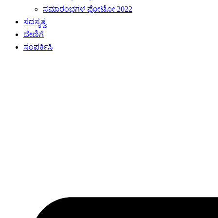
ಸಮಾರಂಭಗಳ ಫೋಟೋ 2022
ಸದಸ್ಯತ್ವ
ದೇಣಿಗೆ
ಸಂಪರ್ಕಿಸಿ