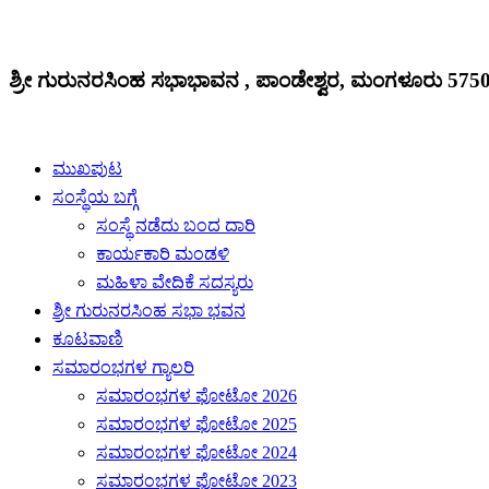
ಶ್ರೀ ಗುರುನರಸಿಂಹ ಸಭಾಭಾವನ , ಪಾಂಡೇಶ್ವರ, ಮಂಗಳೂರು 575
ಮುಖಪುಟ
ಸಂಸ್ಥೆಯ ಬಗ್ಗೆ
ಸಂಸ್ಥೆ ನಡೆದು ಬಂದ ದಾರಿ
ಕಾರ್ಯಕಾರಿ ಮಂಡಳಿ
ಮಹಿಳಾ ವೇದಿಕೆ ಸದಸ್ಯರು
ಶ್ರೀ ಗುರುನರಸಿಂಹ ಸಭಾ ಭವನ
ಕೂಟವಾಣಿ
ಸಮಾರಂಭಗಳ ಗ್ಯಾಲರಿ
ಸಮಾರಂಭಗಳ ಫೋಟೋ 2026
ಸಮಾರಂಭಗಳ ಫೋಟೋ 2025
ಸಮಾರಂಭಗಳ ಫೋಟೋ 2024
ಸಮಾರಂಭಗಳ ಫೋಟೋ 2023